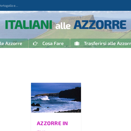
togallo e...
 le Azzorre
Cosa Fare
Trasferirsi alle Azzor
AZZORRE IN