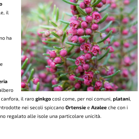
io
e, il
omo ha
te
ria
’albero
 canfora, il raro
ginkgo
così come, per noi comuni,
platani
,
 introdotte nei secoli spiccano
Ortensie
e
Azalee
che con i
no regalato alle isole una particolare unicità.