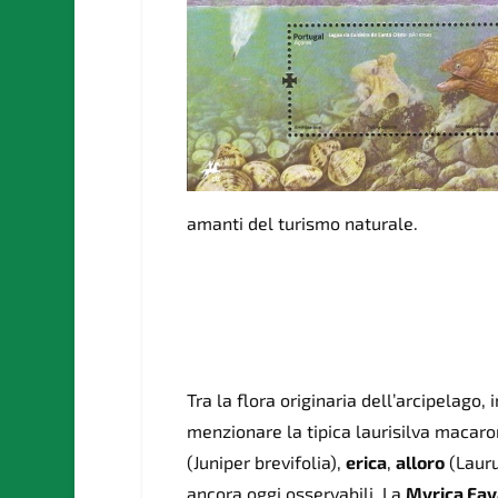
amanti del turismo naturale.
Tra la flora originaria dell’arcipelago,
menzionare la tipic
a laurisilva macaro
(Juniper brevifolia),
erica
,
alloro
(Lauru
ancora oggi osservabili.
La
Myrica Faya