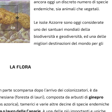
ancora oggi un discreto numero di specie
endemiche, sia animali che vegetali.
Le isole Azzorre sono oggi considerate
uno dei santuari mondiali della
biodiversità e geodiversità, ed una delle
migliori destinazioni del mondo per gli
LA FLORA
 in parte scomparsa dopo l’arrivo dei colonizzatori, è da
nesiana (foresta di lauri), composta da
arbusti di
ginepro
s azorica),
tamerici
e varie altre decine di specie endemiche
 o lauro delle Canarie
, è una delle più importanti e uniche