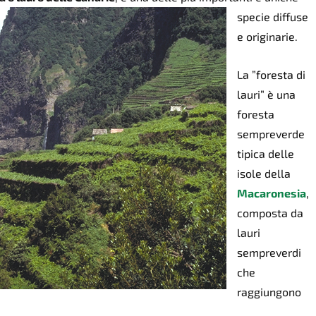
specie diffuse
e originarie.
La
”foresta di
lauri” è una
foresta
sempreverde
tipica delle
isole della
Macaronesia
,
composta da
lauri
sempreverdi
c
he
raggiungono