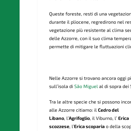
Queste foreste, resti di una vegetazi
durante il pliocene, reg
redirono nel re
vegetazione più resistente al clima se
delle Azzorre, con il suo clima tempe
permette di mitigare le fluttuazioni cl
Nelle Azzorre si trovano ancora oggi pi
sull’isola di
São Miguel
al di sopra dei 
Tra le altre specie che si possono inco
alle Azzorre citiamo:
il
Cedro del
Libano
, l’
Agrifoglio
, il Viburno, l’
Erica
scozzese
, l’
Erica scoparia
o della scop