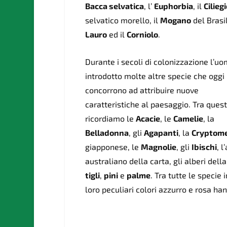
Bacca selvatica
, l’
Euphorbia
, il
Cilieg
selvatico morello, il
Mogano
del Brasil
Lauro
ed il
Corniolo
.
Durante i secoli di colonizzazione l’u
introdotto molte altre specie che oggi
concorrono ad attribuire nuove
caratteristiche al paesaggio. Tra ques
ricordiamo
le
Acacie
, le
Camelie
, la
Belladonna
, gli
Agapanti
, la
Cryptome
giapponese, le
Magnolie
, gli
Ibischi
, l
australiano della carta,
gli
alberi della
tigli
,
pini
e
palme
. Tra tutte le specie
loro peculiari colori azzurro e rosa han