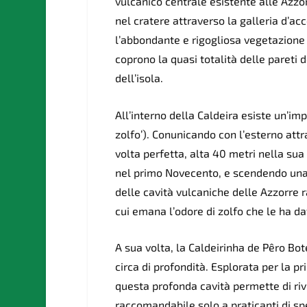
vulcanico centrale esistente alle Azzor
nel cratere attraverso la galleria d’a
l’abbondante e rigogliosa vegetazione p
coprono la quasi totalità delle pareti 
dell’isola.
All’interno della Caldeira esiste un’im
zolfo’). Conunicando con l’esterno attr
volta perfetta, alta 40 metri nella sua
nel primo Novecento, e scendendo una s
delle cavità vulcaniche delle Azzorre
cui emana l’odore di zolfo che le ha da
A sua volta, la Caldeirinha de Pêro Bot
circa di profondità. Esplorata per la p
questa profonda cavità permette di rivi
raccomandabile solo a praticanti di sp