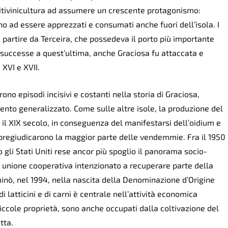
 vitivinicultura ad assumere un crescente protagonismo:
ono ad essere apprezzati e consumati anche fuori dell’isola. I
 partire da Terceira, che possedeva il porto più importante
successe a quest’ultima, anche Graciosa fu attaccata e
 XVI e XVII.
rono episodi incisivi e costanti nella storia di Graciosa,
nto generalizzato. Come sulle altre isole, la produzione del
 il XIX secolo, in conseguenza del manifestarsi dell’oidium e
e pregiudicarono la maggior parte delle vendemmie. Fra il 1950
o gli Stati Uniti rese ancor più spoglio il panorama socio-
 unione cooperativa intenzionato a recuperare parte della
minò, nel 1994, nella nascita della Denominazione d’Origine
i latticini e di carni è centrale nell’attività economica
e piccole proprietà, sono anche occupati dalla coltivazione del
tta.