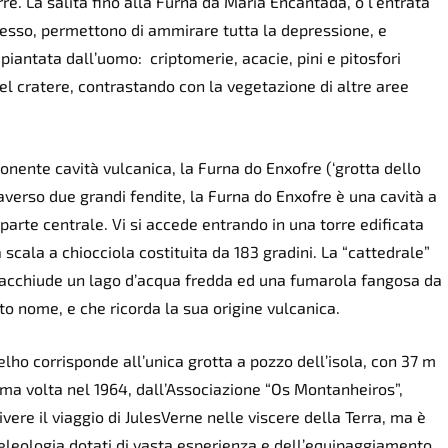
re. La salita fino alla Furna da Maria Encantada, o l’entrata
ccesso, permettono di ammirare tutta la depressione, e
iantata dall’uomo: criptomerie, acacie, pini e pitosfori
del cratere, contrastando con la vegetazione di altre aree
ponente cavità vulcanica, la Furna do Enxofre (‘grotta dello
averso due grandi fendite, la Furna do Enxofre è una cavità a
 parte centrale. Vi si accede entrando in una torre edificata
cala a chiocciola costituita da 183 gradini. La “cattedrale”
 racchiude un lago d’acqua fredda ed una fumarola fangosa da
to nome, e che ricorda la sua origine vulcanica.
elho corrisponde all’unica grotta a pozzo dell’isola, con 37 m
rima volta nel 1964, dall’Associazione “Os Montanheiros”,
vere il viaggio di JulesVerne nelle viscere della Terra, ma è
eleologia dotati di vasta esperienza e dell’equipaggiamento