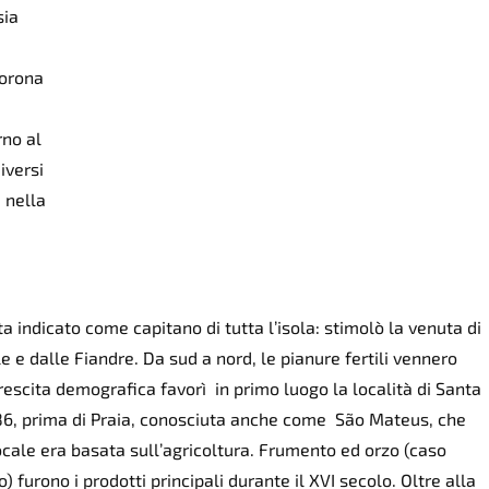
sia
Corona
rno al
iversi
 nella
a indicato come capitano di tutta l’isola: stimolò la venuta di
e e dalle Fiandre. Da sud a nord, le pianure fertili vennero
scita demografica favorì in primo luogo la località di Santa
486, prima di Praia, conosciuta anche come São Mateus, che
ocale era basata sull’agricoltura. Frumento ed orzo (caso
) furono i prodotti principali durante il XVI secolo. Oltre alla