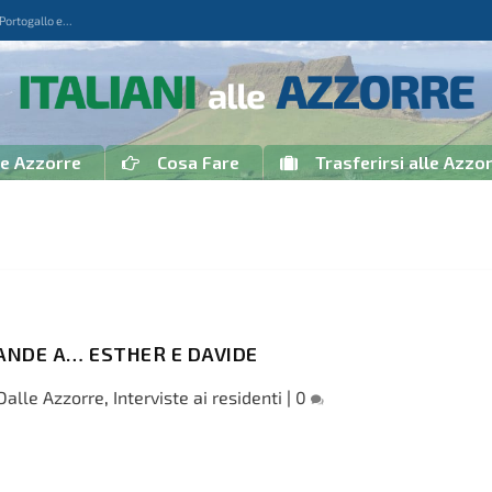
rtogallo e...
le Azzorre
Cosa Fare
Trasferirsi alle Azzo
ANDE A… ESTHER E DAVIDE
Dalle Azzorre
,
Interviste ai residenti
|
0