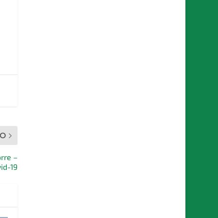
MO
rre –
id-19