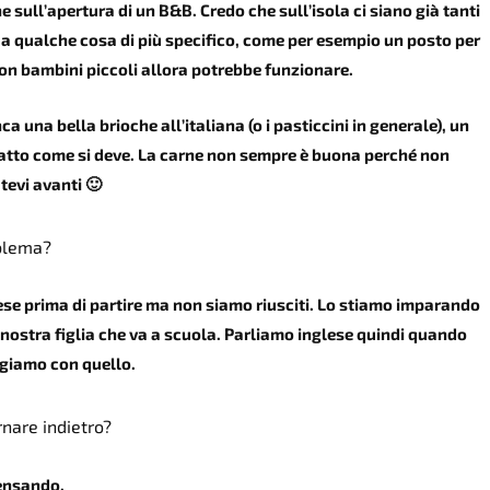
e sull’apertura di un B&B. Credo che sull’isola ci siano già tanti
a qualche cosa di più specifico, come per esempio un posto per
ie con bambini piccoli allora potrebbe funzionare.
a una bella brioche all’italiana (o i pasticcini in generale), un
fatto come
si deve. La carne non sempre è buona perché non
atevi avanti 🙂
oblema?
se prima di partire ma non siamo riusciti. Lo stiamo imparando
 a nostra figlia che va a scuola. Parliamo inglese quindi quando
giamo con quello.
rnare indietro?
ensando.