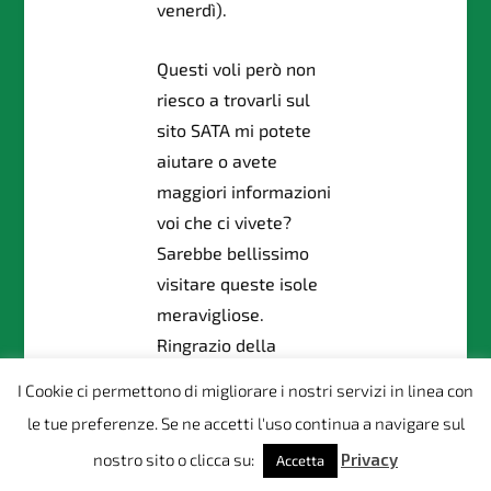
venerdì).
Questi voli però non
riesco a trovarli sul
sito SATA mi potete
aiutare o avete
maggiori informazioni
voi che ci vivete?
Sarebbe bellissimo
visitare queste isole
meravigliose.
Ringrazio della
disponbilità, cordiali
I Cookie ci permettono di migliorare i nostri servizi in linea con
saluti
le tue preferenze. Se ne accetti l'uso continua a navigare sul
Rita
nostro sito o clicca su:
Privacy
Accetta
RISPONDI