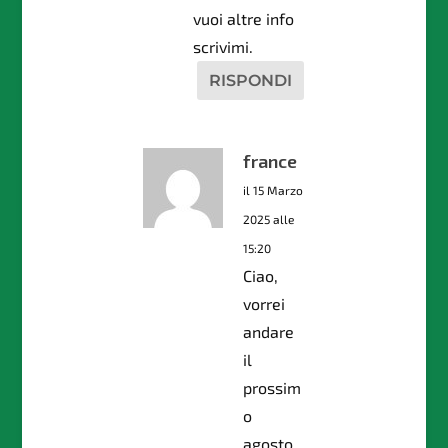
vuoi altre info
scrivimi.
RISPONDI
france
il 15 Marzo
2025 alle
15:20
Ciao,
vorrei
andare
il
prossim
o
agosto