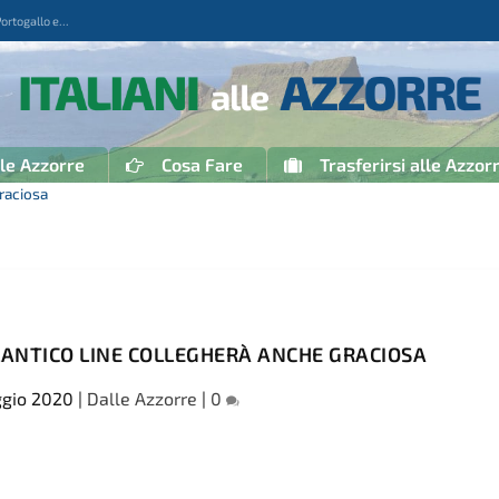
togallo e...
 le Azzorre
Cosa Fare
Trasferirsi alle Azzor
raciosa
LANTICO LINE COLLEGHERÀ ANCHE GRACIOSA
gio 2020
|
Dalle Azzorre
|
0