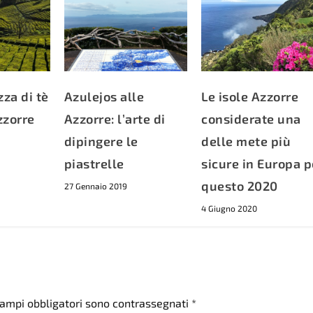
zza di tè
Azulejos alle
Le isole Azzorre
zzorre
Azzorre: l’arte di
considerate una
dipingere le
delle mete più
piastrelle
sicure in Europa p
questo 2020
27 Gennaio 2019
4 Giugno 2020
campi obbligatori sono contrassegnati
*