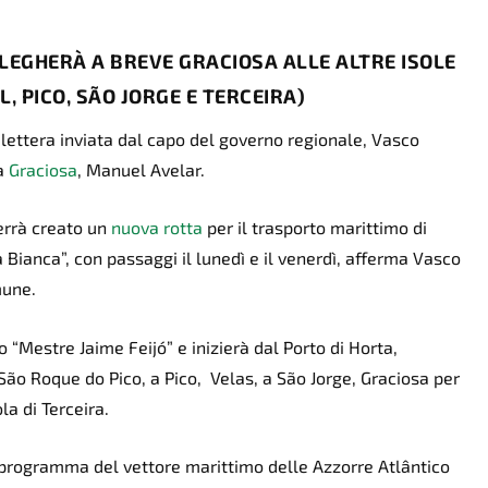
LEGHERÀ A BREVE GRACIOSA ALLE ALTRE ISOLE
, PICO, SÃO JORGE E TERCEIRA)
 lettera inviata dal capo del governo regionale, Vasco
da
Graciosa
, Manuel Avelar.
verrà creato un
nuova rotta
per il trasporto marittimo di
 Bianca”, con passaggi il lunedì e il venerdì, afferma Vasco
mune.
o “Mestre Jaime Feijó” e inizierà dal Porto di Horta,
 São Roque do Pico, a Pico, Velas, a São Jorge, Graciosa per
la di Terceira.
 programma del vettore marittimo delle Azzorre Atlântico