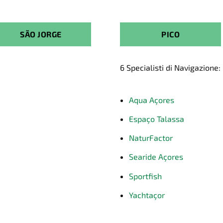
SÃO JORGE
PICO
6 Specialisti di Navigazione:
Aqua Açores
Espaço Talassa
NaturFactor
Searide Açores
Sportfish
Yachtaçor