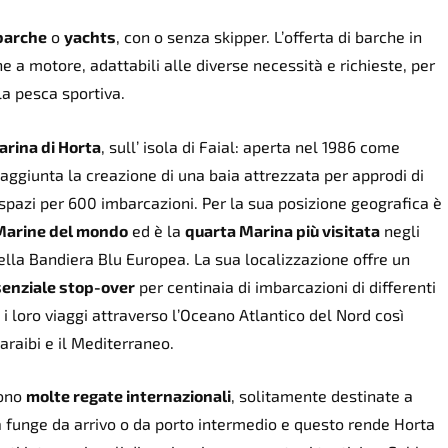
 barche
o
yachts
, con o senza skipper. L’offerta di barche in
he a motore, adattabili alle diverse necessità e richieste, per
la pesca sportiva.
rina di Horta
, sull’ isola di Faial: aperta nel 1986 come
 aggiunta la creazione di una baia attrezzata per approdi di
 spazi per 600 imbarcazioni. Per la sua posizione geografica è
 Marine del mondo
ed è la
quarta Marina più visitata
negli
ella Bandiera Blu Europea. La sua localizzazione offre un
enziale stop-over
per centinaia di imbarcazioni di differenti
i loro viaggi attraverso l’Oceano Atlantico del Nord così
Caraibi e il Mediterraneo.
gono
molte regate internazionali
, solitamente destinate a
a funge da arrivo o da porto intermedio e questo rende Horta