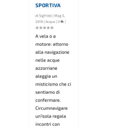
SPORTIVA
di
Sigfrido
|
Mag 5,
2018
|
Acqua
|
0
|
A vela o a
motore: attorno
alla navigazione
nelle acque
azzorriane
aleggia un
misticismo che ci
sentiamo di
confermare.
Circumnavigare
un’isola regala
incontri con