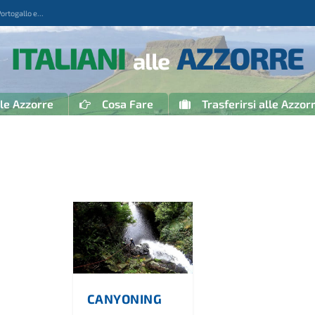
togallo e...
 le Azzorre
Cosa Fare
Trasferirsi alle Azzor
CANYONING