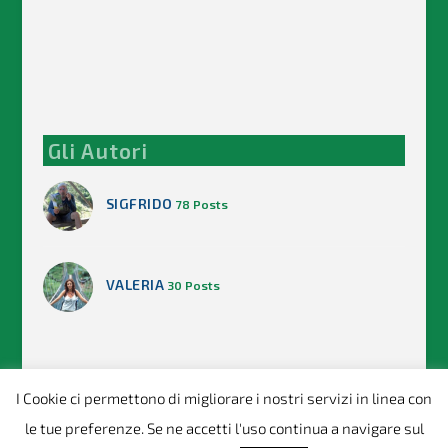
Gli Autori
SIGFRIDO
78 Posts
VALERIA
30 Posts
I Cookie ci permettono di migliorare i nostri servizi in linea con
Copyright © 2018-2020 -
| Progettato
Italiani Alle Azzorre
le tue preferenze. Se ne accetti l'uso continua a navigare sul
da
, ospitato da
Aguaplano
OceaNetwork